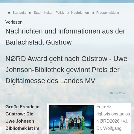
Startseite
Stadt · Kultur · Politik
Nachrichten
Pressemeldung
Vorlesen
Nachrichten und Informationen aus der
Barlachstadt Güstrow
NØRD Award geht nach Güstrow - Uwe
Johnson-Bibliothek gewinnt Preis der
Digitalmesse des Landes MV
02.06.2026
RSS
Große Freude in
Foto: ©
Güstrow: Die
rightvisionstudios,
Uwe Johnson
NØRD2026 | v.l.:
Bibliothek ist im
Dr. Wolfgang