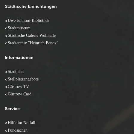
Februar 2009 (11)
März 2008 (10)
Städtische Einrichtungen
Januar 2009 (6)
Februar 2008 (10)
Januar 2008 (5)
Uwe Johnson-Bibliothek
Stadtmuseum
Städtische Galerie Wollhalle
Stadtarchiv "Heinrich Benox"
Informationen
Stadtplan
Stellplatzangebote
Güstrow TV
Güstrow Card
Service
Hilfe im Notfall
Fundsachen