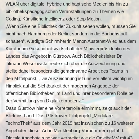
WLAN über digitale, hybride und haptische Medien bis hin zu
bibliothekspädagogischen Veranstaltungen zu Themen wie
Coding, Künstliche Intelligenz oder Stop Motion.
„Wenn Sie eine Bibliothek der Zukunft sehen wollen, müssen Sie
nicht nach Hamburg oder Berlin, sondern in die Barlachstadt
schauen“, würdigte Schirmherrin Manon Austenat-Wied aus dem
Kuratorium Gesundheitswirtschaft der Ministerpräsidentin des
Landes das Angebot in Güstrow. Auch Bibliotheksleiter Dr.
Tilmann Wesolowski freute sich über die Auszeichnung und
stellte dabei besonders die gemeinsame Arbeit des Teams in
den Mittelpunkt: „Die Auszeichnung ist uns vor allem wichtig im
Hinblick auf die Sichtbarkeit der modernen Angebote der
öffentlichen Bibliotheken im Land und ihrer besonderen Rolle bei
der Vermittlung von Digitalkompetenz.“
Dass Güstrow hier eine Vorreiterrolle einnimmt, zeigt auch der
Blick ins Land. Das Güstrower Pilotprojekt „Modulare
TechnoThek“ aus dem Jahr 2019 hat inzwischen zu 16 weiteren
Angeboten dieser Art in Mecklenburg-Vorpommern geführt.
Digitale Angebote sind weit verbreitet wie die OnleiheMV mit 43