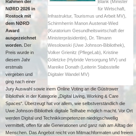
Rahmen der
Blank (Minister
NØRD 2026 in
für Wirtschaft,
Rostock mit
Infrastruktur, Tourismus und Arbeit MV),
dem NØRD
Schirmherrin Manon Austenat-Wied
Award
(Kuratorium Gesundheitswirtschaft der
ausgezeichnet
Ministerpräsidentin), Dr. Tilmann
worden.
Der
Wesolowski (Uwe Johnson-Bibliothek),
Preis wurde in
Volker Grienitz (PflegeLab), Kristine
diesem Jahr
Göletzke (Hybride Versorgung MV) und
erstmals
Mareike Donath (Leiterin Stabsstelle
vergeben und
Digitaler Wandel MV)
ging nach einer
Jury Auswahl sowie inem Online Voting an die Güstrower
Bibliothek in der Kategorie „Digital Living, Working & Care
Spaces“. Überzeugt hat vor allem, wie selbstverständlich die
Uwe Johnson-Bibliothek digitale Teilhabe möglich macht. Vor Ort
werden Digital und Technikkompetenzen niedrigschwellig
vermittelt, offen für alle Generationen und ganz nah am Alltag der
Menschen. Das Angebot reicht von Mitmachformaten und freiem