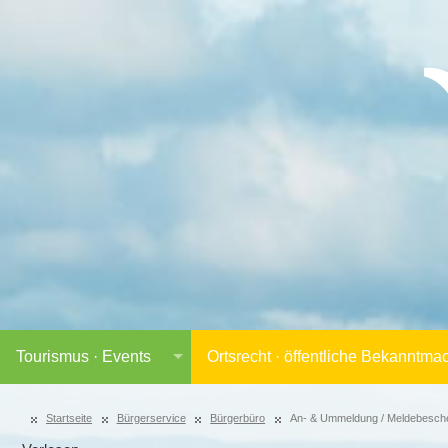
Tourismus · Events
Ortsrecht · öffentliche Bekanntm
Startseite
Bürgerservice
Bürgerbüro
An- & Ummeldung / Meldebesche