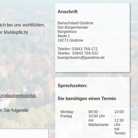
Anschrift
Barlachstadt Güstrow
ich bei uns wohlfühlen.
Der Bürgermeister
Bürgerbüro
r Meldepflicht
Markt 1
18273 Güstrow
Telefon: 03843 769-172
Telefax: 03843 769-532
buergerbuero@guestrow.de
Sprechzeiten:
onalausweisportal.
Sie benötigen einen Termin
n Sie folgende
Montag -
08:00 -
10:00
Freitag
10:00 Uhr
-
mit
12:30
Wartemarke
Uhr
mit
Termin