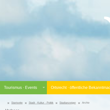
Tourismus · Events
Ortsrecht · öffentliche Bekanntm
Startseite
Stadt · Kultur · Politik
Stadtanzeiger
Archiv