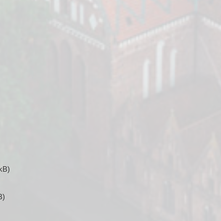
kB)
B)