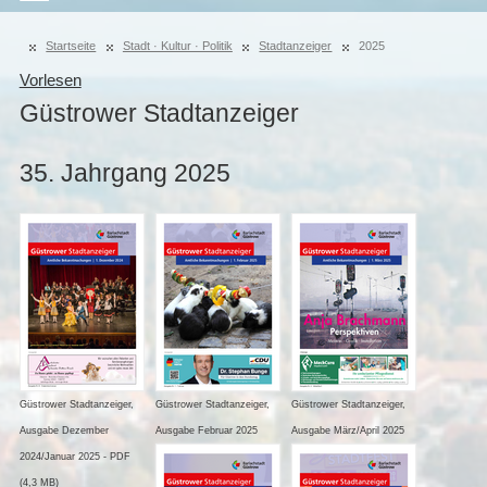
Startseite
Stadt · Kultur · Politik
Stadtanzeiger
2025
Vorlesen
Güstrower Stadtanzeiger
35. Jahrgang 2025
Güstrower Stadtanzeiger,
Güstrower Stadtanzeiger,
Güstrower Stadtanzeiger,
Ausgabe Dezember
Ausgabe Februar 2025
Ausgabe März/April 2025
2024/Januar 2025 - PDF
(4,3 MB)