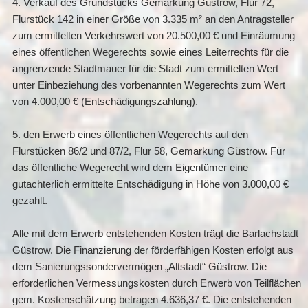
4. Verkauf des Grundstücks Gemarkung Güstrow, Flur 72,
Flurstück 142 in einer Größe von 3.335 m² an den Antragsteller
zum ermittelten Verkehrswert von 20.500,00 € und Einräumung
eines öffentlichen Wegerechts sowie eines Leiterrechts für die
angrenzende Stadtmauer für die Stadt zum ermittelten Wert
unter Einbeziehung des vorbenannten Wegerechts zum Wert
von 4.000,00 € (Entschädigungszahlung).
5. den Erwerb eines öffentlichen Wegerechts auf den
Flurstücken 86/2 und 87/2, Flur 58, Gemarkung Güstrow. Für
das öffentliche Wegerecht wird dem Eigentümer eine
gutachterlich ermittelte Entschädigung in Höhe von 3.000,00 €
gezahlt.
Alle mit dem Erwerb entstehenden Kosten trägt die Barlachstadt
Güstrow. Die Finanzierung der förderfähigen Kosten erfolgt aus
dem Sanierungssondervermögen „Altstadt“ Güstrow. Die
erforderlichen Vermessungskosten durch Erwerb von Teilflächen
gem. Kostenschätzung betragen 4.636,37 €. Die entstehenden