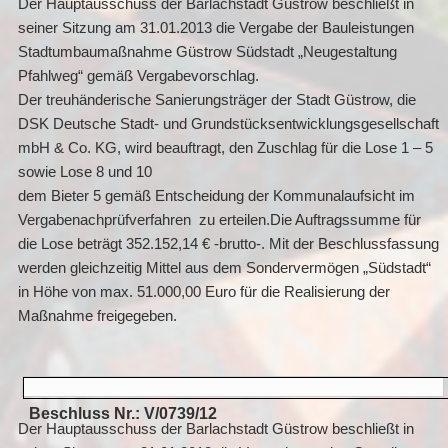
Der Hauptausschuss der Barlachstadt Güstrow beschließt in
seiner Sitzung am 31.01.2013 die Vergabe der Bauleistungen
Stadtumbaumaßnahme Güstrow Südstadt „Neugestaltung
Pfahlweg“ gemäß Vergabevorschlag.
Der treuhänderische Sanierungsträger der Stadt Güstrow, die
DSK Deutsche Stadt- und Grundstücksentwicklungsgesellschaft
mbH & Co. KG, wird beauftragt, den Zuschlag für die Lose 1 – 5
sowie Lose 8 und 10
dem Bieter 5 gemäß Entscheidung der Kommunalaufsicht im
Vergabenachprüfverfahren
zu erteilen.Die Auftragssumme für
die Lose beträgt 352.152,14 € -brutto-. Mit der Beschlussfassung
werden gleichzeitig Mittel aus dem Sondervermögen „Südstadt“
in Höhe von max. 51.000,00 Euro für die Realisierung der
Maßnahme freigegeben.
Beschluss Nr.: V/0739/12
Der Hauptausschuss der Barlachstadt Güstrow beschließt in